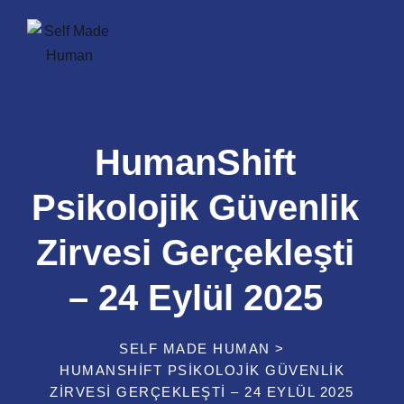
Skip
to
content
HumanShift
Psikolojik Güvenlik
Zirvesi Gerçekleşti
– 24 Eylül 2025
SELF MADE HUMAN
>
HUMANSHIFT PSIKOLOJIK GÜVENLIK
ZIRVESI GERÇEKLEŞTI – 24 EYLÜL 2025