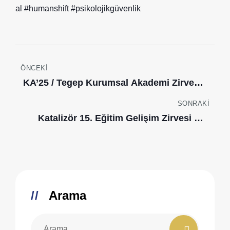
al
#humanshift
#psikolojikgüvenlik
Yazı
ÖNCEKI
gezinmesi
KA’25 / Tegep Kurumsal Akademi Zirvesi
– 30 Mayıs 2025
SONRAKI
Katalizör 15. Eğitim Gelişim Zirvesi – 9
Ekim 2025
Arama