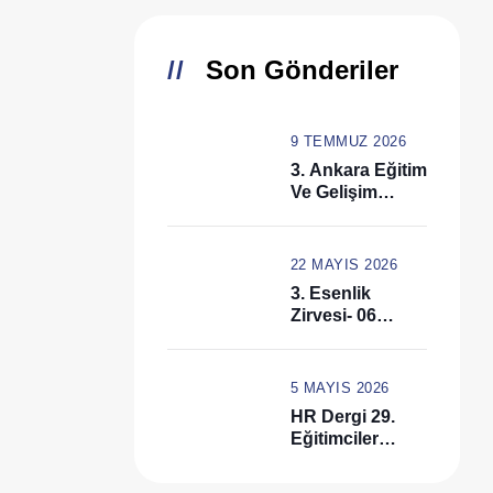
Son Gönderiler
9 TEMMUZ 2026
3. Ankara Eğitim
Ve Gelişim
Zirvesi –
Domino- 11
Haziran 2026
22 MAYIS 2026
Sosyal Medya
3. Esenlik
Zirvesi- 06
Mayıs 2026
5 MAYIS 2026
HR Dergi 29.
Eğitimciler
Zirvesi – 15
Nisan 2026