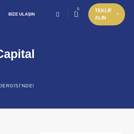
0
TEKLİF
BIZE ULAŞIN
ALIN
Capital
DERGISI’NDE!