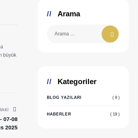
Arama
da
an büyük
Kategoriler
( 9 )
BLOG YAZILARI
RAKI
( 19 )
HABERLER
– 07-08
s 2025