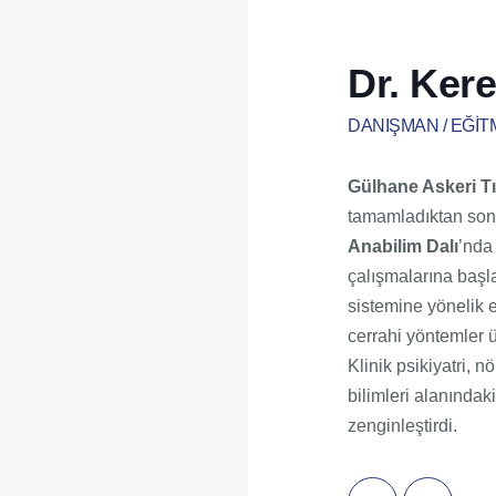
Dr. Ke
DANIŞMAN / EĞI
Gülhane Askeri T
tamamladıktan son
Anabilim Dalı
’nda
çalışmalarına başla
sistemine yönelik e
cerrahi yöntemler ü
Klinik psikiyatri, n
bilimleri alanındaki
zenginleştirdi.