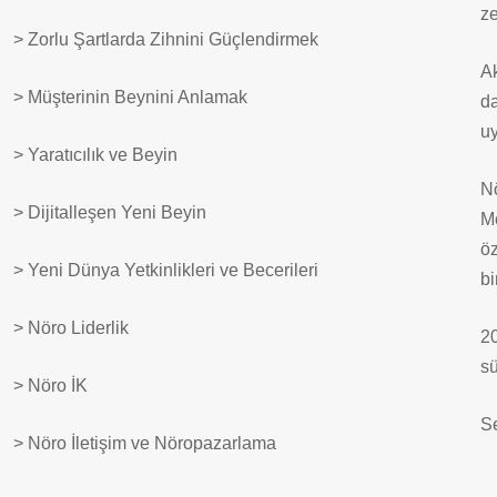
ze
> Zorlu Şartlarda Zihnini Güçlendirmek
Ak
> Müşterinin Beynini Anlamak
da
uy
> Yaratıcılık ve Beyin
Nö
> Dijitalleşen Yeni Beyin
Mo
öz
> Yeni Dünya Yetkinlikleri ve Becerileri
bi
> Nöro Liderlik
20
sü
> Nöro İK
Se
> Nöro İletişim ve Nöropazarlama