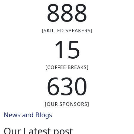
888
[SKILLED SPEAKERS]
15
[COFFEE BREAKS]
630
[OUR SPONSORS]
News and Blogs
Our Latest post