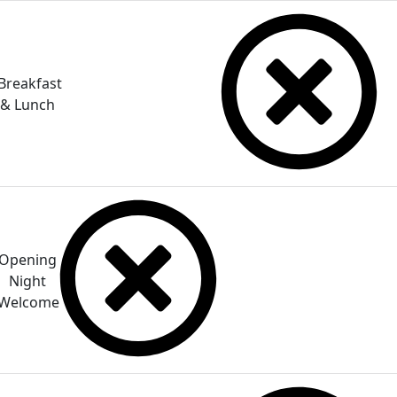
Breakfast
& Lunch
Opening
Night
Welcome