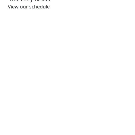
View our schedule
Our Speakers
World Class Speakers
CEO / TEDX KONUŞMACISI
Alper ALMELEK
YÖNETIM DANIŞMANI
Emrah CEYLAN