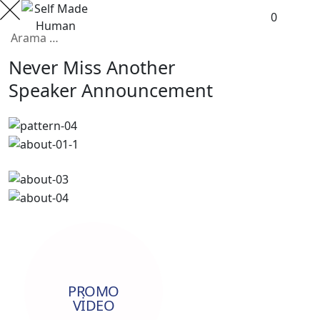
Skip
0
to
content
Never Miss
Another
Speaker
Announcement
PROMO
VIDEO